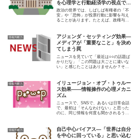
を心理学と行動経済学の視点で考
える
政治の世界では、しばしば有権者の「不
安」や「恐怖」が投票行動に影響を与え
ることがあります。たとえば、政権与党
の党首が演説で「いつ大地震が発生して
もおかしくない」と強調したとしましょ
う。災害そのものは科学的に予測できな
アジェンダ・セッティング効果―
情報判断力
い部分が大きいにもかかわ...
メディアが「重要なこと」を決め
てしまう罠
ニュースを見ていて「最近は○○の話題ば
かりだな」「この問題は大ごとに違いな
い」と感じたことはありませんか？その
感覚の背後には、メディアが人々に「何
を重要だと思わせるか」を左右する心理
的な仕組みがあります。これをアジェン
イリュージョン・オブ・トゥルー
情報判断力
ダ・セッティング効果（...
ス効果――情報操作の心理メカニ
ズム
ニュースで、SNSで、あるいは日常会話
で、最初は「そんなわけない」と思った
のに、同じ情報を何度も聞かされるうち
に、だんだん本当のように思えてしまっ
た経験はありませんか？その現象を、心
理学では イリュージョン・オブ・トゥル
自己中心バイアス―「世界は自分
情報判断力
ース効果（Illus...
を中心に回っている」と思い込む