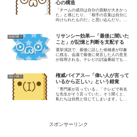
心の構造
「チームの成功は自分の貢献が大きかっ
た」と感じたり、「相手の言葉は自分に
向けられたものだ」と思い込んだり。誰
もが無意識のうちに、自分を中心に世界
を見ています。このような心理を、自己
中心バイアス（Egocentric Bias）といい
リサンシー効果―「最後に聞いた
情報判断力
ます。そ...
こと」が記憶と判断を支配する
選挙演説で、最後に話した候補者が印象
に残る。会議で最後に発言した人の意見
が採用される。テレビの討論番組でも、
終盤のコメントが視聴者の印象を左右す
る。これらはすべて、リサンシー効果
（Recency Effect）という心理的現象に
権威バイアス―「偉い人が言って
情報判断力
よって説明で...
いるから正しい」という錯覚
「専門家が言っている」「テレビで有名
な先生がそう言っていた」そう聞くと、
私たちは自然と信じてしまいます。しか
し、権威のある人が言ったことが、必ず
しも正しいとは限りません。この“思考停
止の信頼”を生み出すのが、権威バイアス
（Authority...
スポンサーリンク