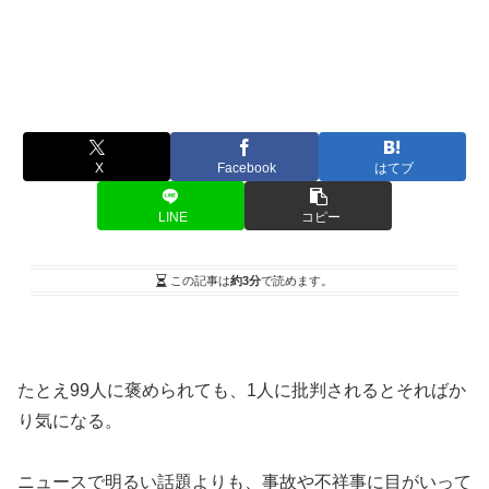
X
Facebook
はてブ
LINE
コピー
この記事は
約3分
で読めます。
たとえ99人に褒められても、1人に批判されるとそればか
り気になる。
ニュースで明るい話題よりも、事故や不祥事に目がいって