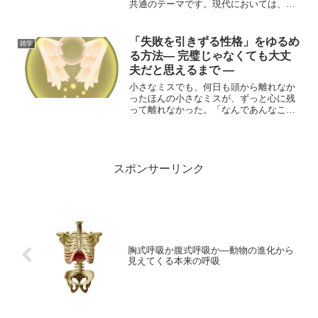
共通のテーマです。現代においては、擬
似生命体（ウイルスなど）のような「生
物と非生物の中間的存在」、さらには人
工知能やプログラムといった新しい情報
「失敗を引きずる性格」をゆるめ
雑学
体の登場によって、ますま...
る方法― 完璧じゃなくても大丈
夫だと思えるまで ―
小さなミスでも、何日も頭から離れなか
ったほんの小さなミスが、ずっと心に残
って離れなかった。「なんであんなこと
言ったんだろう」「ちゃんと確認すれば
よかったのに」何度も何度も、頭の中で
巻き戻しては再生してしまう。失敗した
ことを、すぐに忘れられる...
スポンサーリンク
胸式呼吸か腹式呼吸か―動物の進化から
見えてくる本来の呼吸