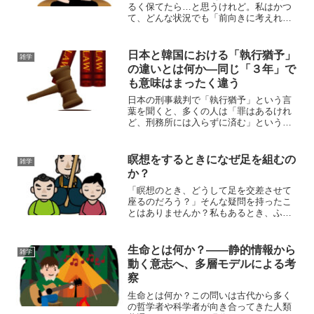
るく保てたら…と思うけれど。私はかつ
て、どんな状況でも「前向きに考えれば
うまくいく」と信じていました。何があ
っても「これはきっと意味がある」「乗
り越えられるからこそ与えられた試練
日本と韓国における「執行猶予」
雑学
だ」と自分に言い聞かせ、...
の違いとは何か―同じ「３年」で
も意味はまったく違う
日本の刑事裁判で「執行猶予」という言
葉を聞くと、多くの人は「罪はあるけれ
ど、刑務所には入らずに済む」というイ
メージを持つでしょう。実際、日本では
懲役３年以下であれば執行猶予が付く可
能性があります。では、お隣の韓国では
瞑想をするときになぜ足を組むの
雑学
どうなのでしょうか。実は...
か？
「瞑想のとき、どうして足を交差させて
座るのだろう？」そんな疑問を持ったこ
とはありませんか？私もあるとき、ふと
立ち止まって考えました。あぐらをか
く、結跏趺坐（けっかふざ）で座る──こ
の「座り方」に、果たしてどんな意味が
生命とは何か？――静的情報から
雑学
あるのだろうと。そして気...
動く意志へ、多層モデルによる考
察
生命とは何か？この問いは古代から多く
の哲学者や科学者が向き合ってきた人類