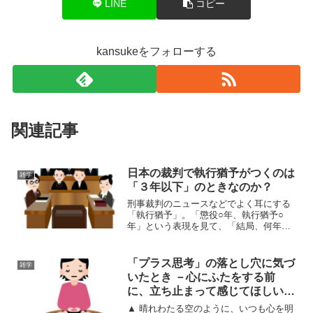
LINE
コピー
kansukeをフォローする
関連記事
日本の裁判で執行猶予がつくのは
雑学
「３年以下」のときなのか？
刑事裁判のニュースなどでよく耳にする
「執行猶予」。「懲役○年、執行猶予○
年」という表現を見て、「結局、何年以
下なら執行猶予が付くのだろう？」と疑
問に思ったことがある人も多いでしょ
う。結論から言えば、日本では原則とし
「プラス思考」の落とし穴に気づ
雑学
て「懲役３年以下」の場合に...
いたとき －心にふたをする前
に、立ち止まって感じてほしいこ
と
▲ 晴れわたる空のように、いつも心を明