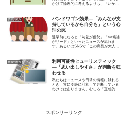
かけて論理的に考えるよりも、「いかに
も」「それっぽい」という印象で決めて
しまうことが少なくありません。この思
考の近道が、代表性ヒューリスティック
バンドワゴン効果―「みんなが支
情報判断力
（Representat...
持しているから自分も」という心
理の罠
選挙前になると「与党が優勢」「○○候補
がリード」といったニュースが流れま
す。あるいはSNSで「この商品が大人
気」「多くの人が絶賛」と目にすると、
自分も気になってしまう。こうした行動
の背景にはバンドワゴン効果
利用可能性ヒューリスティック
情報判断力
（bandwagon effect...
―「思い出しやすさ」が判断を狂
わせる
私たちはニュースや日常の情報に触れる
とき、常に冷静に計算して判断している
わけではありません。むしろ「直感的に
思い出せるもの」を重視してしまう傾向
があります。心理学ではこれを「利用可
能性ヒューリスティック（availability
heuri...
スポンサーリンク