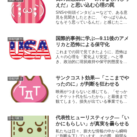
えだ」と思い込む心理の罠
SNSや街頭インタビューなどで、ある意
見を見聞きしたときに、「やっぱりみん
なもそう思っているんだ」と感じたこと
はありませんか？しかし、実際には、“み
んな”というのは自分の身の回りのごく一
部であることが多いのではないでしょう
国際的事例に学ぶ―9.11後のアメ
情報判断力
か。人は自分の意見...
リカと恐怖による保守化
これまでの回で見てきたように、恐怖は
人々の心理を「変化より安定」へと導
き、政治的に現状維持や保守的態度を強
める作用を持ちます。今回はその理論を
具体的な歴史的事例に照らして確認して
いきましょう。とりわけ顕著な例が、
サンクコスト効果―「ここまでや
情報判断力
2001年9月11日に起きた...
ったのに」が判断を狂わせる
映画がつまらないと感じても、「せっか
くチケット代を払ったから」と最後まで
観てしまう。損失が出ている事業でも、
「ここまで投資したのだから」と撤退を
先延ばしにしてしまう。こうした心理の
根底にあるのが、サンクコスト効果
代表性ヒューリスティック―「い
情報判断力
（Sunk Cost Fal...
かにもらしい」が真実を曇らせる
私たちは日々、膨大な情報の中から瞬時
に判断を下しています。その際、時間を