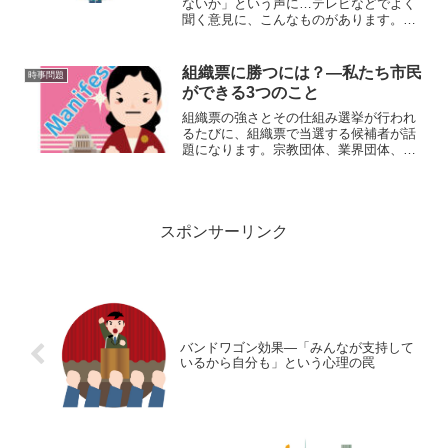
ないか」という声に…テレビなどでよく
聞く意見に、こんなものがあります。
「企業だって消費税を払っているんだか
ら、不公平ではないでしょう？」たしか
に、私たちが買い物をするときと同じよ
組織票に勝つには？—私たち市民
時事問題
うに、企業もモノやサービス...
ができる3つのこと
組織票の強さとその仕組み選挙が行われ
るたびに、組織票で当選する候補者が話
題になります。宗教団体、業界団体、労
働組合などが支援する候補者は、選挙期
間中に大きな支援と確実な票を獲得しま
す。この「組織票」は、たとえ一般有権
者の関心が低くても、少数...
スポンサーリンク
バンドワゴン効果―「みんなが支持して
いるから自分も」という心理の罠