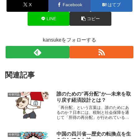
X
Facebook
はてブ
LINE
コピー
kansukeをフォローする
関連記事
誰のための“再分配”か—未来を取
時事問題
り戻す経済設計とは？
「再分配」という言葉は、誰のためにあ
るのか？日本には、税制と社会保障を通
じて「所得の再分配」が行われている、
という建前があります。しかし、現実に
は多くの人がこう感じています。「取ら
れるばかりで、戻ってこない」「どこに
中国の四川省―歴史の転換点を生
時事問題
消えたのか分からない」「...