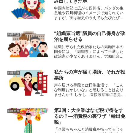
み出してきた地
中国内陸部に広がる四川省。パンダの生
息地や四川料理のイメージで知られてい
ますが、実は歴史のうえでもたびたび大
きな「発端」となる出来事を生み出して
きた土地です。この記事では、四川がど
のように中国史の重要な舞台となってき
“組織票当選”議員の自己保身が政
時事問題
たのかを振り返ってみたい...
治を腐らせる
組織に守られた政治家たちの素顔日本の
国会には、「組織票」によって当選した
政治家が少なくありません。労働組合、
業界団体、宗教団体などからの集票支援
を受け、選挙戦をほぼ“無風”で乗り切る
――そんな議員は、選挙戦を「国民との
私たちの声が届く場所、それが投
時事問題
対話の場」ではなく、「...
票所
声を届ける手段とは日常生活で、「こん
な制度おかしいな」と感じることはあり
ませんか？ しかし、直接政治家に意見を
届ける機会はそう多くありません。メー
ルを送ったり、SNSで投稿したりするこ
ともできますが、もっとも確実に、そし
第2回：大企業はなぜ税で得をす
時事問題
て平等に全員が使える...
るの？—消費税の裏ワザ「輸出免
税」
「企業もちゃんと消費税を払ってるじゃ