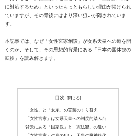
に対応するため」といったもっともらしい理由が掲げられ
ていますが、その背後にはより深い狙いが隠されていま
す。
本記事では、なぜ「女性宮家創設」が女系天皇への道を開
くのか、そして、その思想的背景にある「日本の国体観の
転換」を読み解きます。
目次
「女性」と「女系」の言葉のすり替え
「女性宮家」は女系天皇への制度的踏み台
背景にある「国家観」と「憲法観」の違い
「女性宮家」の真の狙い―天皇の脱神格化