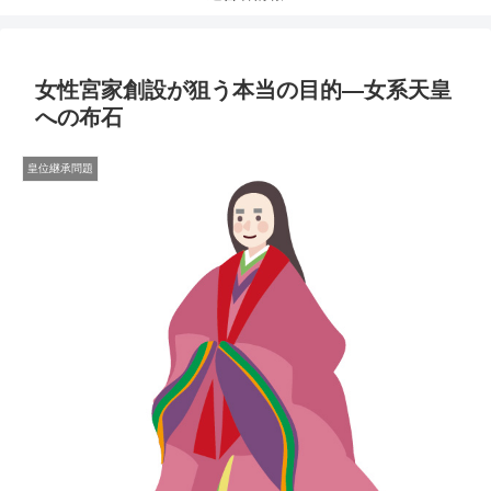
女性宮家創設が狙う本当の目的―女系天皇
への布石
皇位継承問題