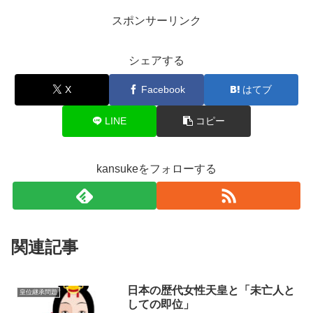
スポンサーリンク
シェアする
X
Facebook
はてブ
LINE
コピー
kansukeをフォローする
関連記事
日本の歴代女性天皇と「未亡人と
皇位継承問題
しての即位」