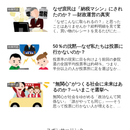
組合が再評価されている時代に入ってい
ます。とくに農業分野では、小規模農家
なぜ庶民は「納税マシン」にされ
時事問題
の自立や持続可能な生産を...
たのか？ —財政運営の真実
「なぜこんなに取られるの？」と思った
ことはありませんか？給料明細を見て驚
く。買い物のレシートを見るたびにため
息。年金、健康保険、住民税、消費
税…。「いったいどこまで取られるの
か？」「こんなに払ってるのに、暮らし
50％の沈黙―なぜ私たちは投票に
時事問題
は楽にならない…」そんな疑問を...
行かないのか？
投票率の現実に目を向けよう前回の参院
選の全国平均投票率は約48％。つまり、
半分以上の人が投票所に足を運ばなかっ
たことになります。この「50％の沈黙」
が、果たして健全な民主主義といえるの
でしょうか？投票しないことは、意思表
“無関心”がつくる社会に未来はあ
時事問題
示を放棄することです...
るのか？—いまこそ選挙へ
無関心が社会をゆがめる「政治なんて関
係ない」「誰がやっても同じ」――そう
思って投票に行かない人が増えると、ど
うなるでしょうか？選挙とは、多数の声
を集めて未来の方向性を決める仕組みで
す。そこに参加しない人が多くなれば、
一部の声だけが政治を動か...