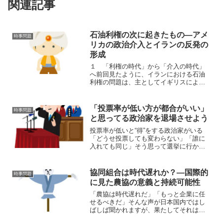
関連記事
石油利権の次に起きたもの―アメ
時事問題
リカの政治介入とイランの反発の
形成
１ 「利権の時代」から「介入の時代」
へ前回見たように、イランにおける石油
利権の問題は、主としてイギリスによっ
て形成されました。しかし、この構造は
そのまま固定されたのではなく、やがて
新たな段階へと移行していきます。その
「投票率が低い方が都合がいい」
時事問題
転換点となったのが、一九...
と思ってる政治家を退場させよう
投票率が低いと“得”をする政治家がいる
「どうせ投票しても変わらない」「誰に
入れても同じ」そう思って選挙に行かな
い人が多い中で、静かに“得”をしている政
治家がいます。それは、投票率が低い方
が有利な立場にいる議員です。彼らは、
協同組合は時代遅れか？—国際的
時事問題
すでに“組織票”と...
に見た農協の意義と持続可能性
「農協は時代遅れだ」「もっと企業に任
せるべきだ」そんな声が日本国内ではし
ばしば聞かれますが、果たしてそれは本
当でしょうか？実は今、国際的には協同