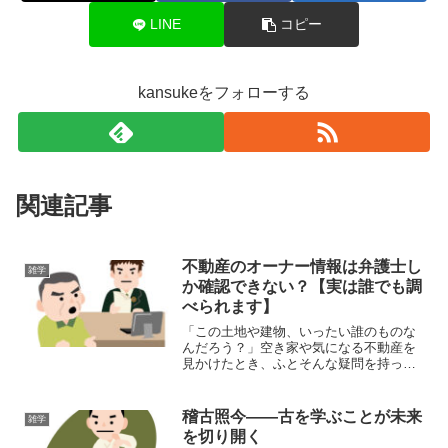
LINE
コピー
kansukeをフォローする
関連記事
不動産のオーナー情報は弁護士し
雑学
か確認できない？【実は誰でも調
べられます】
「この土地や建物、いったい誰のものな
んだろう？」空き家や気になる不動産を
見かけたとき、ふとそんな疑問を持った
ことはありませんか？「不動産の所有者
は弁護士しか調べられないのでは？」と
思っている方も多いかもしれませんが、
稽古照今――古を学ぶことが未来
雑学
実は不動産のオーナー情報...
を切り開く