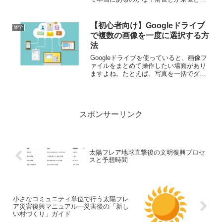
か、自分もどこかで生まれ変わるのかな
って思うと、不思議と気がラクになると
いうか…。■ 私：うん、その感覚はよく
【初心者向け】Googleドライブ
雑学
わかるよ。人生が思い...
で複数の画像を一度に選択する方
法
Googleドライブを使っていると、画像フ
ァイルをまとめて操作したい場面があり
ますよね。たとえば、写真を一括でダウ
ンロードしたり、フォルダに移動した
り、共有したり。でも、「複数の画像っ
てどうやって選ぶの？」と迷ってしまう
ことも。この記事では...
スポンサーリンク
太陽フレア地球直撃後の文明復興プロセ
スと予想時間
小さなコミュニティ単位で行う太陽フレ
ア災害復興マニュアル―災害後の「新し
い村づくり」ガイド