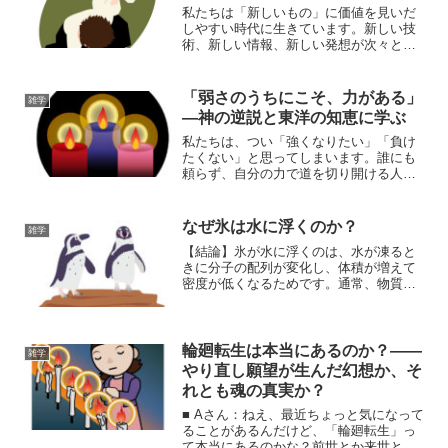
私たちは「新しいもの」に価値を見いだ
しやすい時代に生きています。新しい技
術、新しい情報、新しい発想が次々と生
まれ、過去よりも未来へ目を向けること
が進歩の象徴のように語られることも少
なくありません。しかし、日本には昔か
「弱さのうちにこそ、力がある」
雑学
ら、未来へ進むためにはま...
―神の逆説と東洋の知恵に学ぶ
私たちは、つい「強くなりたい」「負け
たくない」と思ってしまいます。誰にも
頼らず、自分の力で道を切り開ける人こ
そ偉い。そう信じて、頑張り続けている
人も多いでしょう。でも、人生には、自
分の無力さに打ちのめされるような瞬間
なぜ氷は水に浮くのか？
雑学
があります。病気、喪失、...
【結論】氷が水に浮くのは、水が凍ると
きに分子の配列が変化し、体積が増えて
密度が低くなるためです。通常、物質は
固体のほうが密度が高くなりますが、水
は特殊な性質を持ち、液体よりも固体の
ほうが密度が低くなります。この性質に
より、氷は水に浮かぶので...
輪廻転生は本当にあるのか？――
雑学
やり直し願望が生んだ幻想か、そ
れとも魂の真実か？
■ Aさん：ねえ、最近ちょっと気になって
ることがあるんだけど、「輪廻転生」っ
て本当にあるのかな？前世とか来世と