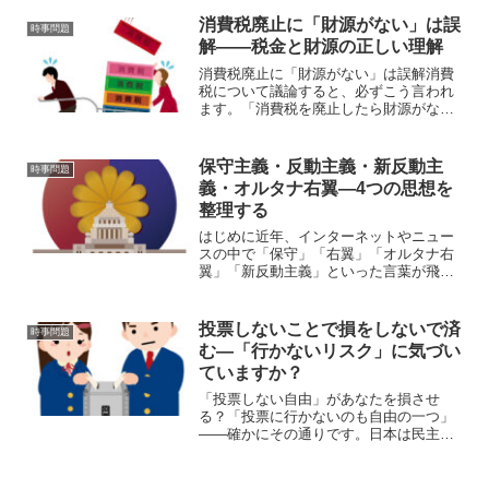
や脅し、嫌がらせによって候補者が自由
に訴えられなかったり、有権者が安心し
消費税廃止に「財源がない」は誤
時事問題
て投票できなかったりする...
解――税金と財源の正しい理解
消費税廃止に「財源がない」は誤解消費
税について議論すると、必ずこう言われ
ます。「消費税を廃止したら財源がな
い」しかし、この言葉には前提となる理
解の誤りが含まれています。ポイントは
３つです。①「国の財源は税金だけでは
保守主義・反動主義・新反動主
時事問題
ない」②「消費税は社会保障...
義・オルタナ右翼―4つの思想を
整理する
はじめに近年、インターネットやニュー
スの中で「保守」「右翼」「オルタナ右
翼」「新反動主義」といった言葉が飛び
交うようになりました。しかし、これら
の言葉はしばしば混同され、曖昧に使わ
れています。果たして「保守」と「反
投票しないことで損をしないで済
時事問題
動」は同じものなのか？「新...
む—「行かないリスク」に気づい
ていますか？
「投票しない自由」があなたを損させ
る？「投票に行かないのも自由の一つ」
——確かにその通りです。日本は民主主
義の国であり、投票は義務ではなく「権
利」として位置づけられています。だか
ら、行かないことも選択肢のひとつには