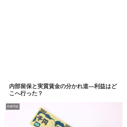
内部留保と実質賃金の分かれ道—利益はど
こへ行った？
時事問題