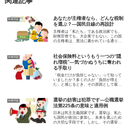
関連記事
あなたが主権者なら、どんな税制
時事問題
を選ぶ？—国民目線の再設計
主権者は「私たち」である政治家でも、
財務官僚でも、大企業でもない。この国
の主権者は、憲法に書かれている通り、
私たち一人ひとりの市民です。けれど現
実には、多くの人が制度や税の仕組みに
無関心でいたり、「誰かが決めたこと」
社会保険料というもう一つの“隠
時事問題
として受け身で受け入れて...
れ増税”—気づかぬうちに奪われ
る手取り
「税金だけが負担じゃない」って知って
いましたか？多くの人が「負担が増え
た」と感じるとき、その原因として最も
よく挙げるのは「消費税」です。しか
し、実際に私たちの手取りや家計をじわ
じわと圧迫しているのは、もうひとつ
選挙の妨害は犯罪です—公職選挙
時事問題
の“見えない増税”――社会保険...
法第225条の意味と適用例
日本は民主主義国家です。選挙は、私た
ち国民が政治に参加し、未来を選ぶため
の大切な手段です。しかし、その選挙が
妨害されたらどうなるでしょうか？暴力