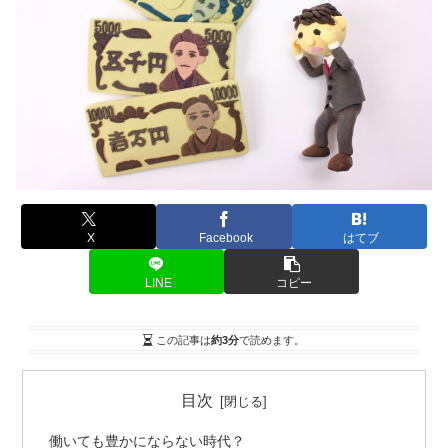
X
Facebook
はてブ
LINE
コピー
この記事は
約3分
で読めます。
目次
働いても豊かにならない時代？