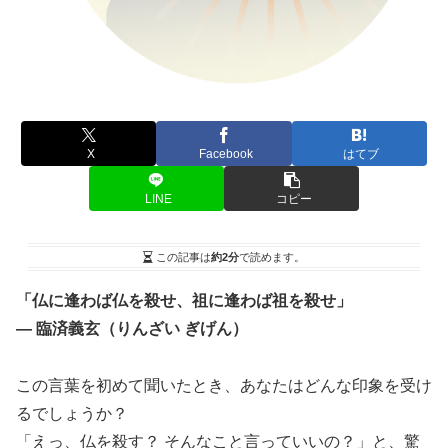
X
Facebook
はてブ
LINE
コピー
この記事は
約2分
で読めます。
「仏に逢わば仏を殺せ、祖に逢わば祖を殺せ」
― 臨済義玄（りんざい ぎげん）
この言葉を初めて聞いたとき、あなたはどんな印象を受け
るでしょうか？
「えっ、仏を殺す？ そんなこと言っていいの？」と、驚