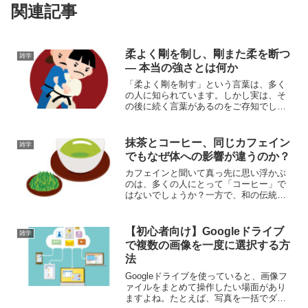
関連記事
柔よく剛を制し、剛また柔を断つ
雑学
― 本当の強さとは何か
「柔よく剛を制す」という言葉は、多く
の人に知られています。しかし実は、そ
の後に続く言葉があるのをご存知でしょ
うか？それが、柔よく剛を制し、剛また
柔を断つ。この一文には、より深い人生
の教訓が込められています。今回は、こ
抹茶とコーヒー、同じカフェイン
雑学
の言葉の背景や意味を掘り...
でもなぜ体への影響が違うのか？
カフェインと聞いて真っ先に思い浮かぶ
のは、多くの人にとって「コーヒー」で
はないでしょうか？一方で、和の伝統飲
料である「抹茶」にも意外とカフェイン
が多く含まれていることをご存じです
か？今回は、抹茶とコーヒー、それぞれ
【初心者向け】Googleドライブ
雑学
に含まれるカフェインの違い...
で複数の画像を一度に選択する方
法
Googleドライブを使っていると、画像フ
ァイルをまとめて操作したい場面があり
ますよね。たとえば、写真を一括でダウ