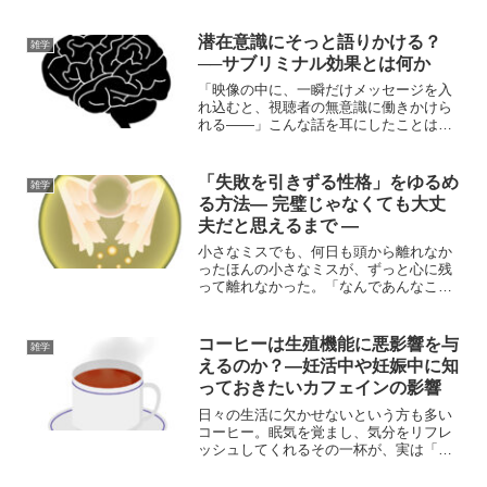
ンロードしたり、フォルダに移動した
り、共有したり。でも、「複数の画像っ
てどうやって選ぶの？」と迷ってしまう
潜在意識にそっと語りかける？
雑学
ことも。この記事では...
──サブリミナル効果とは何か
「映像の中に、一瞬だけメッセージを入
れ込むと、視聴者の無意識に働きかけら
れる――」こんな話を耳にしたことはあ
りませんか？それは「サブリミナル効果
（Subliminal Effect）」と呼ばれる現象に
関するものです。映画やCM、あるいは音
「失敗を引きずる性格」をゆるめ
雑学
楽...
る方法― 完璧じゃなくても大丈
夫だと思えるまで ―
小さなミスでも、何日も頭から離れなか
ったほんの小さなミスが、ずっと心に残
って離れなかった。「なんであんなこと
言ったんだろう」「ちゃんと確認すれば
よかったのに」何度も何度も、頭の中で
巻き戻しては再生してしまう。失敗した
コーヒーは生殖機能に悪影響を与
雑学
ことを、すぐに忘れられる...
えるのか？―妊活中や妊娠中に知
っておきたいカフェインの影響
日々の生活に欠かせないという方も多い
コーヒー。眠気を覚まし、気分をリフレ
ッシュしてくれるその一杯が、実は「生
殖機能に影響を与える」という説がある
ことをご存じでしょうか？今回は、科学