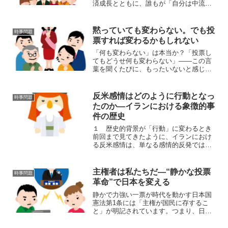
済成長とともに、誰もが「自分は中流
だ」と感じられる社会が実現していたの
です。給料は年々上がりボーナスで家電
や車を買い替え子どもは大学に行き、親
黙っていても変わらない。でも投
時事問題
は年金で老後を過ごす...
票すれば変わるかもしれない
「何も変わらない」は本当か？「投票し
てもどうせ何も変わらない」――この言
葉を聞くたびに、もったいないと感じま
す。確かに、すぐに劇的な変化が起こる
わけではないかもしれません。でも、投
票しない限り、変わる可能性さえ生まれ
反米感情はどのように行動となっ
時事問題
ません。歴史を振り返れば...
たのか―イランにおける象徴的事
件の歴史
１ 歴史的背景が「行動」に変わるとき
前回まで見てきたように、イランにおけ
る反米感情は、単なる感情的反発ではな
く、長い歴史の中で形成されたもので
す。石油利権における不平等構造、そし
て一九五三年のクーデターによる政治介
主権者は私たちだ—“静かな投票
時事問題
入は、国家主権に対する深い...
革命”で日本を変える
静かで力強い一票が時代を動かす日本国
憲法第1条には「主権が国民に存するこ
と」が明記されています。つまり、日本
という国の主人公は、私たち一人ひとり
の国民なのです。しかし現実には、その