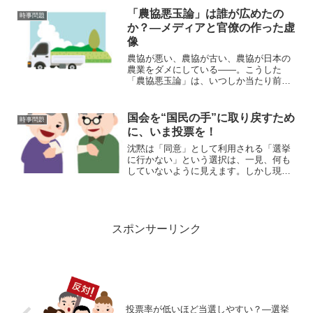
「主権者」としての意識が日常の中で薄
「農協悪玉論」は誰が広めたの
時事問題
れていると感じる場面も少...
か？—メディアと官僚の作った虚
像
農協が悪い、農協が古い、農協が日本の
農業をダメにしている——。こうした
「農協悪玉論」は、いつしか当たり前の
ように語られるようになりました。しか
し、ここで疑問が湧きます。なぜ、こう
した“農協＝悪”のイメージが、これほど広
国会を“国民の手”に取り戻すため
時事問題
く共有されるようになっ...
に、いま投票を！
沈黙は「同意」として利用される「選挙
に行かない」という選択は、一見、何も
していないように見えます。しかし現実
には、あなたが沈黙しているあいだに、
誰かが政治の方向を決めています。そし
てその方向は、必ずしもあなたの望む未
来ではないかもしれません...
スポンサーリンク
投票率が低いほど当選しやすい？—選挙