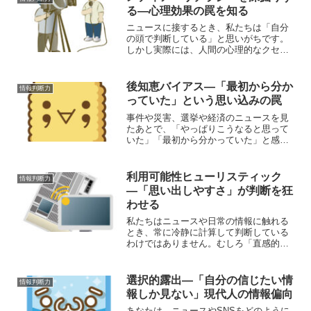
る―心理効果の罠を知る
ニュースに接するとき、私たちは「自分
の頭で判断している」と思いがちです。
しかし実際には、人間の心理的なクセを
突く報道の仕組みにはまり、無意識のう
ちに誘導されることが少なくありませ
ん。ここでは代表的な心理効果を整理
後知恵バイアス―「最初から分か
情報判断力
し、それぞれがニュースの受け...
っていた」という思い込みの罠
事件や災害、選挙や経済のニュースを見
たあとで、「やっぱりこうなると思って
いた」「最初から分かっていた」と感じ
たことはありませんか？しかし実際に
は、その“予感”はほとんどの場合、後から
作られた記憶です。この心理現象を後知
利用可能性ヒューリスティック
情報判断力
恵バイアス（Hinds...
―「思い出しやすさ」が判断を狂
わせる
私たちはニュースや日常の情報に触れる
とき、常に冷静に計算して判断している
わけではありません。むしろ「直感的に
思い出せるもの」を重視してしまう傾向
があります。心理学ではこれを「利用可
能性ヒューリスティック（availability
選択的露出―「自分の信じたい情
情報判断力
heuri...
報しか見ない」現代人の情報偏向
あなたは、ニュースやSNSをどのように