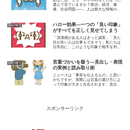
選んで見ていますか？政治、経済、健
康、社会問題――。人は膨大な情報の中
から、「自分に合ったもの」だけを選び
取っています。しかし、私たちはその選
択を“無意識に”行っています。そして、そ
ハロー効果―一つの「良い印象」
情報判断力
の無意識の選別が、社...
がすべてを正しく見せてしまう
「清潔感がある人はきっと誠実」「見た
目が良い人は仕事もできそう」私たちは
日常的に、このような印象で相手を判断
しています。その心理的錯覚をハロー効
果（Halo Effect）といいます。一つの特
徴が“後光（Halo）”のように輝き、他の評
言葉づかいを疑う―見出し・表現
情報判断力
価ま...
の実例と読み取り術
ニュースは「事実を伝えるもの」と思い
がちですが、実際には言葉の選び方によ
って印象が大きく左右されます。見出し
一つ、形容詞一つが、視聴者や読者の感
情を操作するのです。ここでは、実例を
交えながら「言葉づかいを疑う」習慣を
身につける方法を考えてみ...
スポンサーリンク