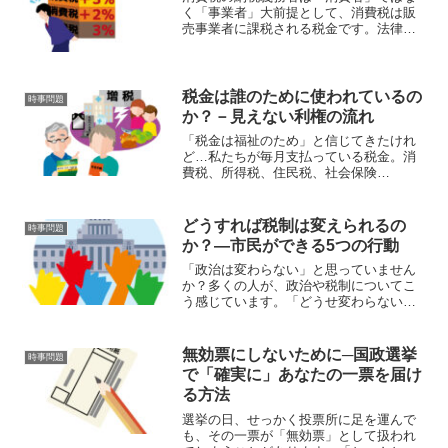
く「事業者」大前提として、消費税は販
売事業者に課税される税金です。法律
上、納税義務があるのは消費者ではあり
ません。「消費者が税金を払っているよ
うに見える」のは、事業者が価格に税分
を上乗せしているからです。...
税金は誰のために使われているの
時事問題
か？－見えない利権の流れ
「税金は福祉のため」と信じてきたけれ
ど…私たちが毎月支払っている税金。消
費税、所得税、住民税、社会保険
料……。その使い道は何でしょうか？政
府はよくこう言います。「高齢化社会に
対応するための社会保障に必要です」
どうすれば税制は変えられるの
時事問題
「子育て支援や防災のために使いま...
か？—市民ができる5つの行動
「政治は変わらない」と思っていません
か？多くの人が、政治や税制についてこ
う感じています。「どうせ変わらない」
「誰がやっても同じ」「選挙に行っても
意味がない」でも、本当にそうでしょう
か？税制や社会保障制度は、人が設計し
無効票にしないために─国政選挙
時事問題
たものです。つまり、それ...
で「確実に」あなたの一票を届け
る方法
選挙の日、せっかく投票所に足を運んで
も、その一票が「無効票」として扱われ